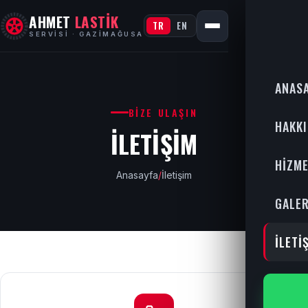
AHMET
LASTİK
TR
EN
SERVISI · GAZIMAĞUSA
ANAS
BIZE ULAŞIN
HAKK
İLETIŞIM
HIZM
Anasayfa
/
İletişim
GALER
İLETI