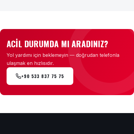
ACIL DURUMDA MI ARADINIZ?
Yol yardımı için beklemeyin — doğrudan telefonla
ulaşmak en hızlısıdır.
+90 533 837 75 75